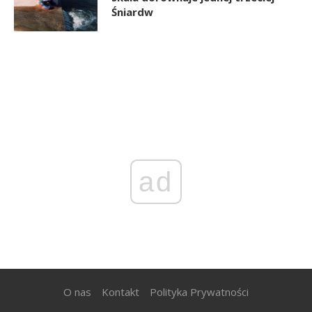
Śniardw
ad
O nas
Kontakt
Polityka Prywatności