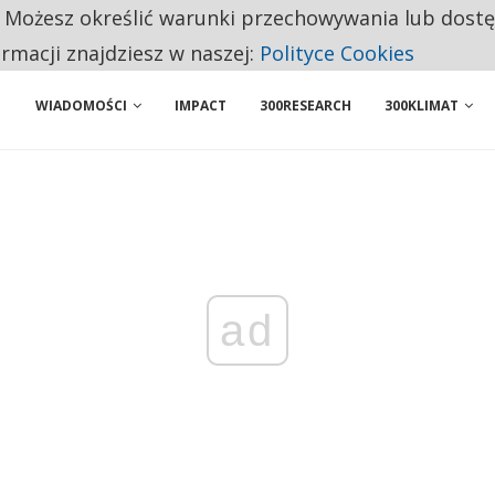
. Możesz określić warunki przechowywania lub dost
 PRZEMYSŁ. NA LIŚCIE SĄ DWA PODMIOTY Z POLSKI
ormacji znajdziesz w naszej:
Polityce Cookies
WIADOMOŚCI
IMPACT
300RESEARCH
300KLIMAT
ad