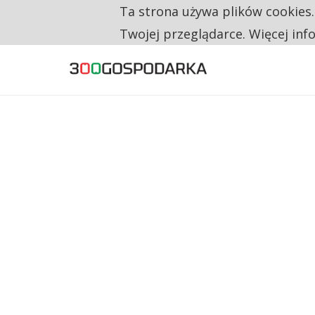
Ta strona używa plików cookies
TYLKO U NAS
RESTRYKCJE CHIN UDERZAJĄ W EUROPEJSKI
Twojej przeglądarce. Więcej inf