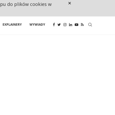
×
ępu do plików cookies w
CO TRZECIĄ ZŁOTÓWKĘ Z EMER
EXPLAINERY
WYWIADY