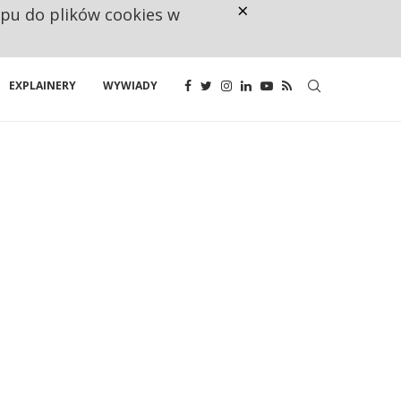
×
ępu do plików cookies w
RESTRYKCJE CHIN UDERZAJĄ W E
EXPLAINERY
WYWIADY