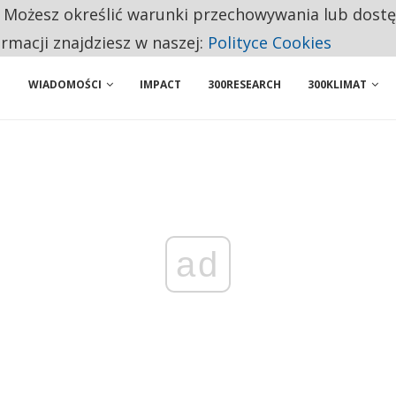
. Możesz określić warunki przechowywania lub dost
BY WŁASNĄ FIRMĘ. INNYM JUŻ TAK ŁATWO JEJ NIE POLECAJĄ
ormacji znajdziesz w naszej:
Polityce Cookies
WIADOMOŚCI
IMPACT
300RESEARCH
300KLIMAT
ad