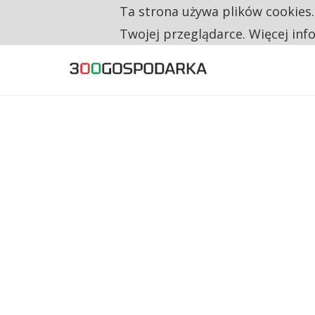
Ta strona używa plików cookies
TYLKO U NAS
TRZECH NA CZTERECH PONOWNIE ZAŁOŻYŁO
Twojej przeglądarce. Więcej inf