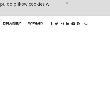
×
ępu do plików cookies w
CO TRZECIĄ ZŁOTÓWKĘ Z EMER
EXPLAINERY
WYWIADY