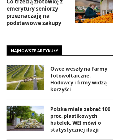
Co trzecią złotówkę z
emerytury seniorzy
przeznaczają na
podstawowe zakupy
NAJNOWSZE ARTYKUŁY
Owce weszły na farmy
fotowoltaiczne.
Hodowcy i firmy widzą
korzyści
Polska miała zebrać 100
proc. plastikowych
butelek. WEI mówi o
statystycznej iluzji