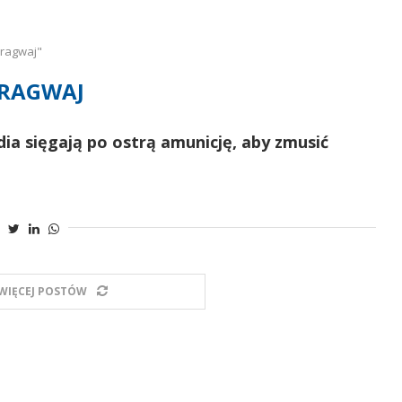
aragwaj"
RAGWAJ
dia sięgają po ostrą amunicję, aby zmusić
WIĘCEJ POSTÓW