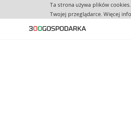
Ta strona używa plików cookies
TYLKO U NAS
RESTRYKCJE CHIN UDERZAJĄ W EUROPEJSKI
Twojej przeglądarce. Więcej inf