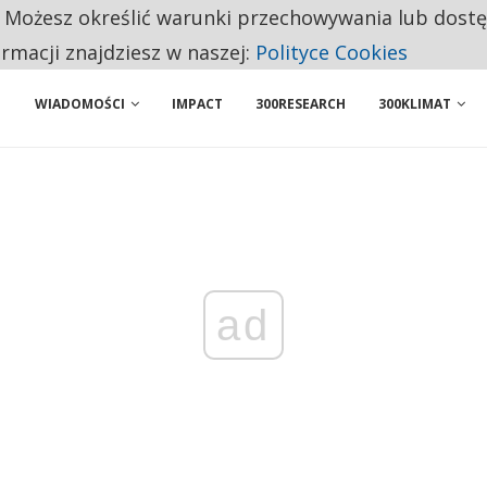
. Możesz określić warunki przechowywania lub dost
 PRZEMYSŁ. NA LIŚCIE SĄ DWA PODMIOTY Z POLSKI
ormacji znajdziesz w naszej:
Polityce Cookies
WIADOMOŚCI
IMPACT
300RESEARCH
300KLIMAT
ad