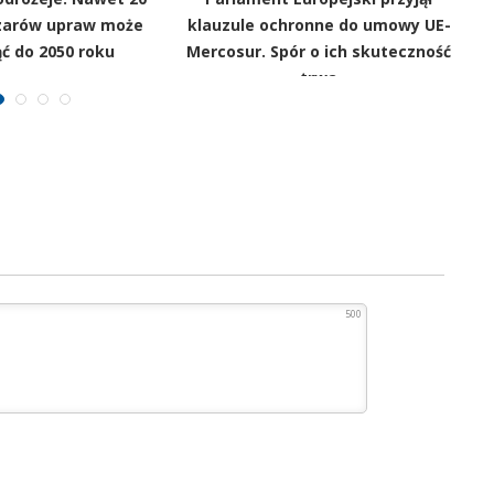
szarów upraw może
klauzule ochronne do umowy UE-
ć do 2050 roku
Mercosur. Spór o ich skuteczność
trwa
500