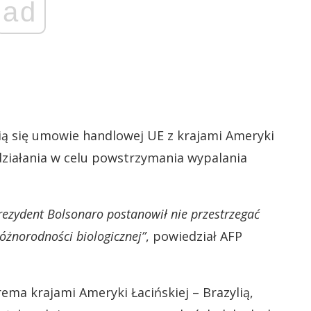
ad
iwią się umowie handlowej UE z krajami Ameryki
działania w celu powstrzymania wypalania
prezydent Bolsonaro postanowił nie przestrzegać
óżnorodności biologicznej”
, powiedział AFP
rema krajami Ameryki Łacińskiej – Brazylią,