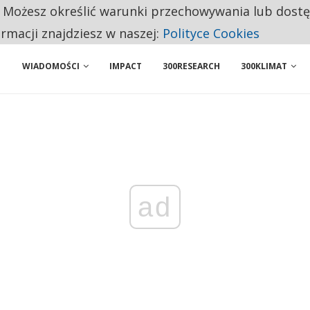
. Możesz określić warunki przechowywania lub dost
NIORZY PRZEZNACZAJĄ NA PODSTAWOWE ZAKUPY
ormacji znajdziesz w naszej:
Polityce Cookies
WIADOMOŚCI
IMPACT
300RESEARCH
300KLIMAT
ad