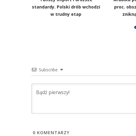
śniowa
standardy. Polski drób wchodzi
proc. ob
ych zmian
w trudny etap
znikną
Subscribe
0
KOMENTARZY