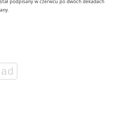
stał podpisany w czerwcu po dwóch dekadach
wany.
ad