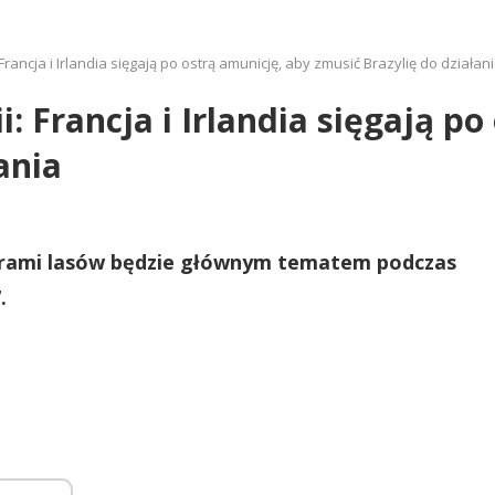
rancja i Irlandia sięgają po ostrą amunicję, aby zmusić Brazylię do działan
 Francja i Irlandia sięgają po
ania
żarami lasów będzie głównym tematem podczas
.