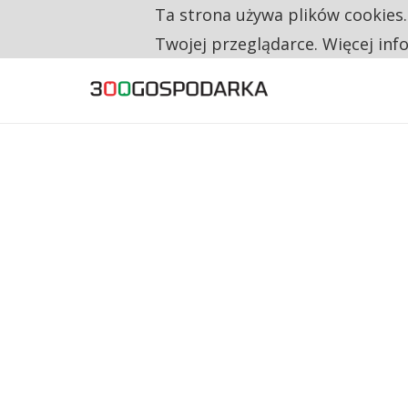
Ta strona używa plików cookies
TYLKO U NAS
CO TRZECIĄ ZŁOTÓWKĘ Z EMERYTURY SE
Twojej przeglądarce. Więcej inf