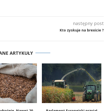
następny post
Kto zyskuje na brexicie ?
ANE ARTYKUŁY
odrożeje. Nawet 20
Parlament Europejski przyjął
Wa