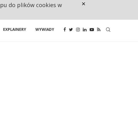
×
ępu do plików cookies w
NA JEDEN WAKAT PRZYPADAJĄ 
EXPLAINERY
WYWIADY