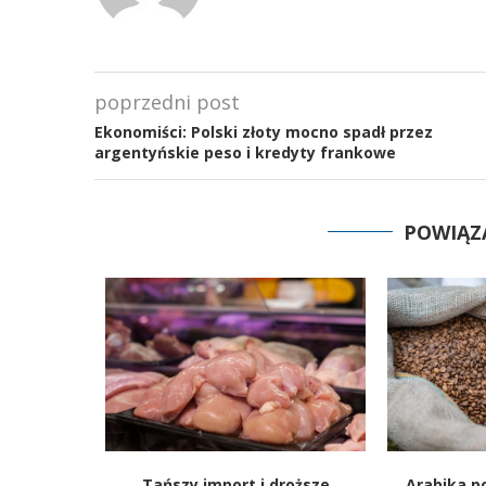
poprzedni post
Ekonomiści: Polski złoty mocno spadł przez
argentyńskie peso i kredyty frankowe
POWIĄZ
stopy
Tańszy import i droższe
Arabika p