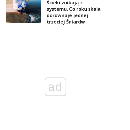
Ścieki znikają z
systemu. Co roku skala
dorównuje jednej
trzeciej Śniardw
ad
rter stawia na Francję. Polski
Koniec Moratorium Sojowe