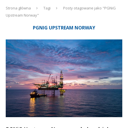
Strona główna
Tagi
Posty otagowane jako "PGNiG
Upstream Norway"
PGNIG UPSTREAM NORWAY