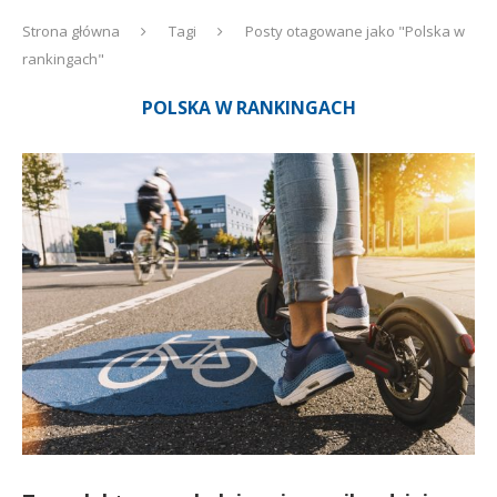
Strona główna
Tagi
Posty otagowane jako "Polska w
rankingach"
POLSKA W RANKINGACH