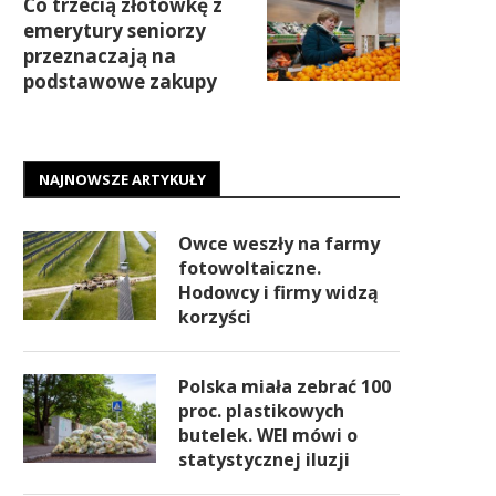
Co trzecią złotówkę z
emerytury seniorzy
przeznaczają na
podstawowe zakupy
NAJNOWSZE ARTYKUŁY
Owce weszły na farmy
fotowoltaiczne.
Hodowcy i firmy widzą
korzyści
Polska miała zebrać 100
proc. plastikowych
butelek. WEI mówi o
statystycznej iluzji