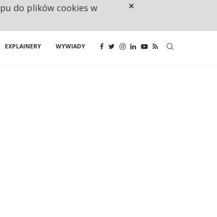
×
ępu do plików cookies w
CO TRZECIĄ ZŁOTÓWKĘ Z EMER
EXPLAINERY
WYWIADY