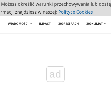
. Możesz określić warunki przechowywania lub dost
 PRZEMYSŁ. NA LIŚCIE SĄ DWA PODMIOTY Z POLSKI
ormacji znajdziesz w naszej:
Polityce Cookies
WIADOMOŚCI
IMPACT
300RESEARCH
300KLIMAT
ad