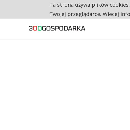
Ta strona używa plików cookies
TYLKO U NAS
RESTRYKCJE CHIN UDERZAJĄ W EUROPEJSKI
Twojej przeglądarce. Więcej inf