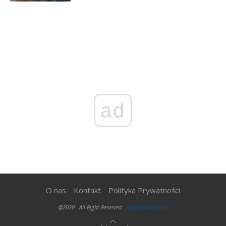
ad
O nas
Kontakt
Polityka Prywatności
@2020 - All Right Reserved.
300gospodarka.pl