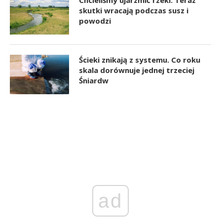
Chcieliśmy ujarzmić rzeki. Teraz
skutki wracają podczas susz i
powodzi
Ścieki znikają z systemu. Co roku
skala dorównuje jednej trzeciej
Śniardw
ad