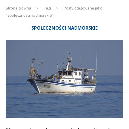
Strona główna
Tagi
Posty otagowane jako
"społeczności nadmorskie"
SPOŁECZNOŚCI NADMORSKIE