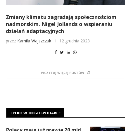
Zmiany klimatu zagrażają społecznościom
nadmorskim. Nigel Jollands o wspieraniu
działań adaptacyjnych
przez
Kamila Wajszczuk
12 grudnia 2023
WCZYTAJ WIĘCEJ POSTÓW
TYLKO W 300GOSPODARCE
Polacy mają już prawie 20 mld