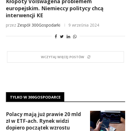
Kłopoty Volswagena problemem
europejskim. Niemieccy politycy chcą
interwencji KE
przez
Zespół 300Gospodarki
9 września 2024
WCZYTAJ WIĘCEJ POSTÓW
TYLKO W 300GOSPODARCE
Polacy mają już prawie 20 mld
zł w ETF-ach. Rynek widzi
dopiero początek wzrostu