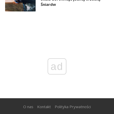
Śniardw
ad
O nas
Kontakt
Polityka Prywatności