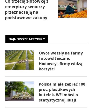
Co trzecią złotówkę z
emerytury seniorzy
przeznaczają na
podstawowe zakupy
NAJNOWSZE ARTYKUŁY
Owce weszły na farmy
fotowoltaiczne.
Hodowcy i firmy widzą
korzyści
Polska miała zebrać 100
proc. plastikowych
butelek. WEI mówi o
statystycznej iluzji