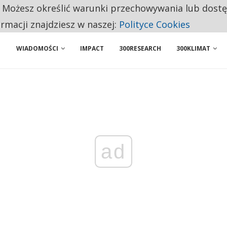
. Możesz określić warunki przechowywania lub dost
NIORZY PRZEZNACZAJĄ NA PODSTAWOWE ZAKUPY
ormacji znajdziesz w naszej:
Polityce Cookies
ENIA. WIELU KANDYDATÓW NIE ROZPOCZYNA PRACY
WIADOMOŚCI
IMPACT
300RESEARCH
300KLIMAT
ad