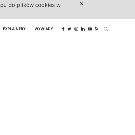
×
ępu do plików cookies w
160 ZNAKÓW TO ZA MAŁO. FUND
EXPLAINERY
WYWIADY