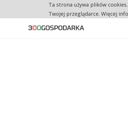
Ta strona używa plików cookies
TYLKO U NAS
CO TRZECIĄ ZŁOTÓWKĘ Z EMERYTURY SE
Twojej przeglądarce. Więcej inf
NA JEDEN WAKAT PRZYPADAJĄ 62 ZGŁOSZ