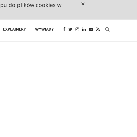
×
ępu do plików cookies w
CO TRZECIĄ ZŁOTÓWKĘ Z EMER
EXPLAINERY
WYWIADY