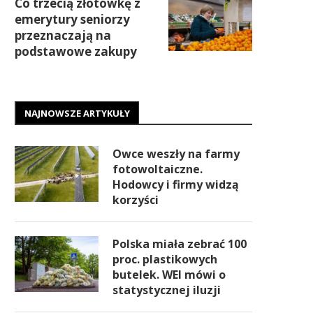
Co trzecią złotówkę z
emerytury seniorzy
przeznaczają na
podstawowe zakupy
NAJNOWSZE ARTYKUŁY
Owce weszły na farmy
fotowoltaiczne.
Hodowcy i firmy widzą
korzyści
Polska miała zebrać 100
proc. plastikowych
butelek. WEI mówi o
statystycznej iluzji