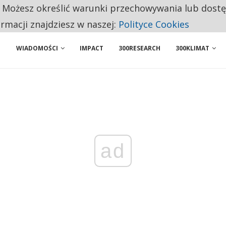
. Możesz określić warunki przechowywania lub dost
 PRZEMYSŁ. NA LIŚCIE SĄ DWA PODMIOTY Z POLSKI
ormacji znajdziesz w naszej:
Polityce Cookies
WIADOMOŚCI
IMPACT
300RESEARCH
300KLIMAT
ad