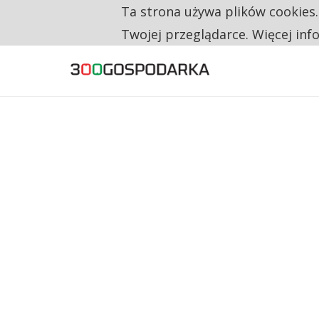
Ta strona używa plików cookies
TYLKO U NAS
RESTRYKCJE CHIN UDERZAJĄ W EUROPEJSKI
Twojej przeglądarce. Więcej inf