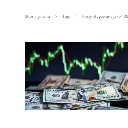
Strona główna
Tagi
Posty otagowane jako "U