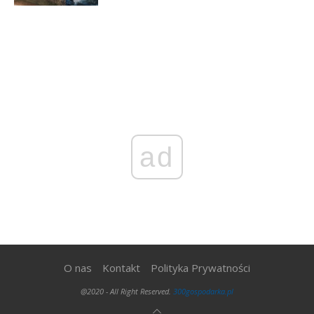
ad
O nas
Kontakt
Polityka Prywatności
@2020 - All Right Reserved.
300gospodarka.pl