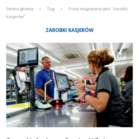
Strona główna
Tagi
Posty otagowane jako "zarobki
kasjerów"
ZAROBKI KASJERÓW