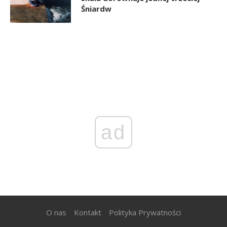
Śniardw
ad
O nas
Kontakt
Polityka Prywatności