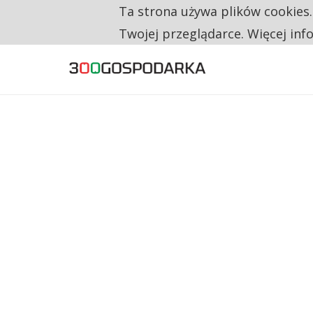
Ta strona używa plików cookies
TYLKO U NAS
NA JEDEN WAKAT PRZYPADAJĄ 62 ZGŁOSZ
Twojej przeglądarce. Więcej inf