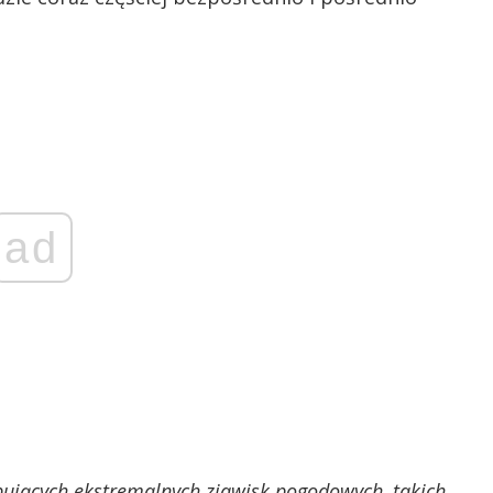
ad
tępujących ekstremalnych zjawisk pogodowych, takich