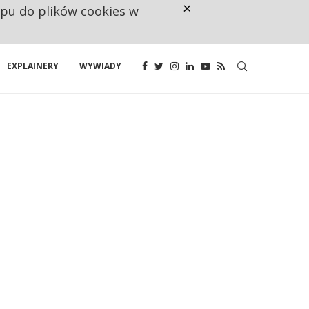
×
ępu do plików cookies w
160 ZNAKÓW TO ZA MAŁO. FUND
EXPLAINERY
WYWIADY