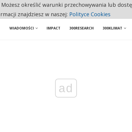
. Możesz określić warunki przechowywania lub dost
ENIA. WIELU KANDYDATÓW NIE ROZPOCZYNA PRACY
ormacji znajdziesz w naszej:
Polityce Cookies
WIADOMOŚCI
IMPACT
300RESEARCH
300KLIMAT
ad