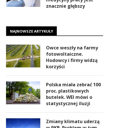
znacznie głębszy
NAJNOWSZE ARTYKUŁY
Owce weszły na farmy
fotowoltaiczne.
Hodowcy i firmy widzą
korzyści
Polska miała zebrać 100
proc. plastikowych
butelek. WEI mówi o
statystycznej iluzji
Zmiany klimatu uderzą
w PKB. Problem w tym,