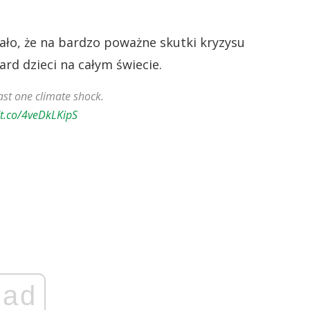
ło, że na bardzo poważne skutki kryzysu
rd dzieci na całym świecie.
ast one climate shock.
/t.co/4veDkLKipS
ad