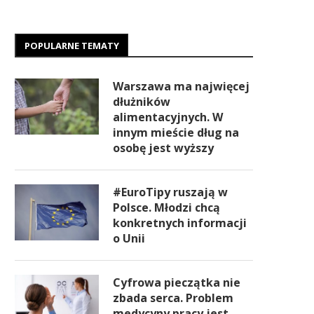
POPULARNE TEMATY
Warszawa ma najwięcej
dłużników
alimentacyjnych. W
innym mieście dług na
osobę jest wyższy
#EuroTipy ruszają w
Polsce. Młodzi chcą
konkretnych informacji
o Unii
Cyfrowa pieczątka nie
zbada serca. Problem
medycyny pracy jest