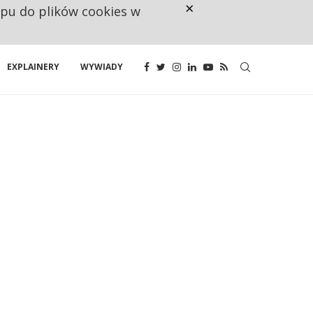
×
ępu do plików cookies w
CO TRZECIĄ ZŁOTÓWKĘ Z EMER
EXPLAINERY
WYWIADY