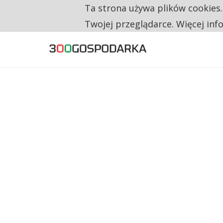
Ta strona używa plików cookies
TYLKO U NAS
RESTRYKCJE CHIN UDERZAJĄ W EUROPEJSKI
Twojej przeglądarce. Więcej inf