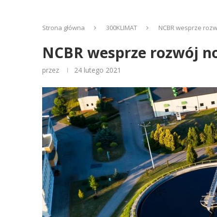
Strona główna
300KLIMAT
NCBR wesprze rozwó
NCBR wesprze rozwój no
przez
24 lutego 2021