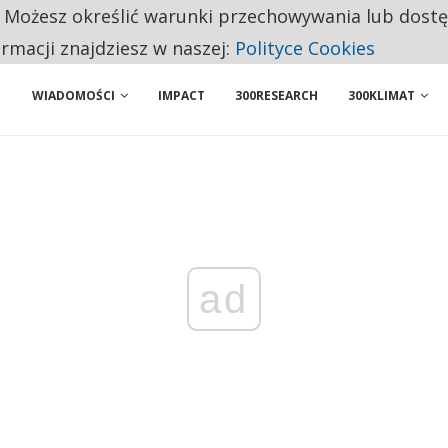
. Możesz określić warunki przechowywania lub dost
 PRZEMYSŁ. NA LIŚCIE SĄ DWA PODMIOTY Z POLSKI
ormacji znajdziesz w naszej:
Polityce Cookies
WIADOMOŚCI
IMPACT
300RESEARCH
300KLIMAT
ad