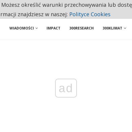
. Możesz określić warunki przechowywania lub dost
ENIA. WIELU KANDYDATÓW NIE ROZPOCZYNA PRACY
ormacji znajdziesz w naszej:
Polityce Cookies
WIADOMOŚCI
IMPACT
300RESEARCH
300KLIMAT
ad