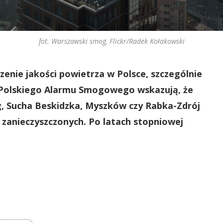
fot. Warszawski smog, Flickr/Radek Kołakowski
enie jakości powietrza w Polsce, szczególnie
Polskiego Alarmu Smogowego wskazują, że
, Sucha Beskidzka, Myszków czy Rabka-Zdrój
 zanieczyszczonych. Po latach stopniowej