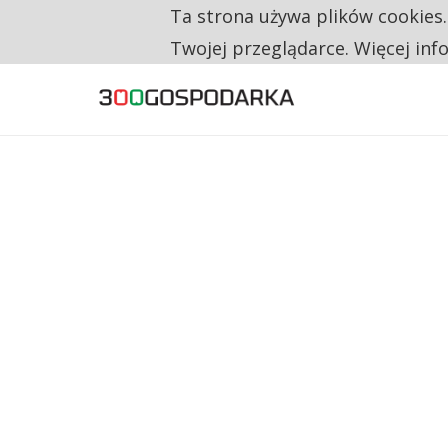
Ta strona używa plików cookies
TYLKO U NAS
NA JEDEN WAKAT PRZYPADAJĄ 62 ZGŁOSZ
Twojej przeglądarce. Więcej inf