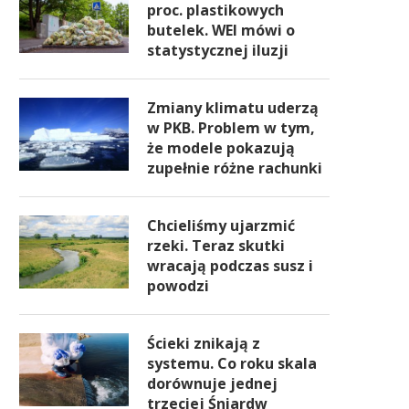
proc. plastikowych
butelek. WEI mówi o
statystycznej iluzji
Zmiany klimatu uderzą
w PKB. Problem w tym,
że modele pokazują
zupełnie różne rachunki
Chcieliśmy ujarzmić
rzeki. Teraz skutki
wracają podczas susz i
powodzi
Ścieki znikają z
systemu. Co roku skala
dorównuje jednej
trzeciej Śniardw