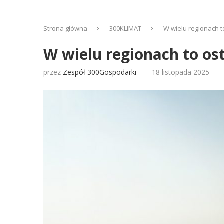
Strona główna
300KLIMAT
W wielu regionach 
W wielu regionach to os
przez
Zespół 300Gospodarki
18 listopada 2025