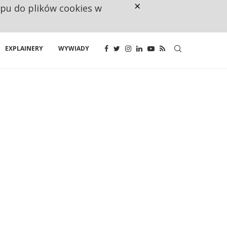
×
ępu do plików cookies w
160 ZNAKÓW TO ZA MAŁO. FUND
EXPLAINERY
WYWIADY