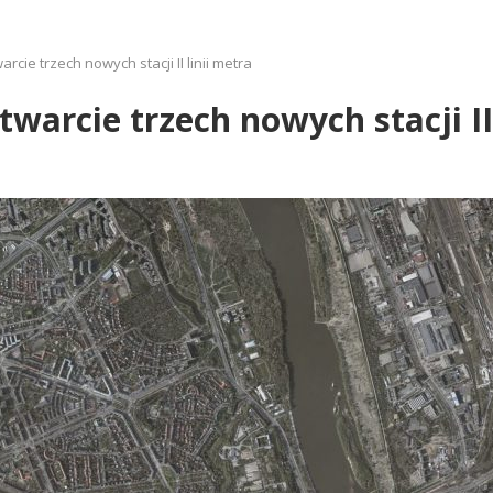
cie trzech nowych stacji II linii metra
warcie trzech nowych stacji II 