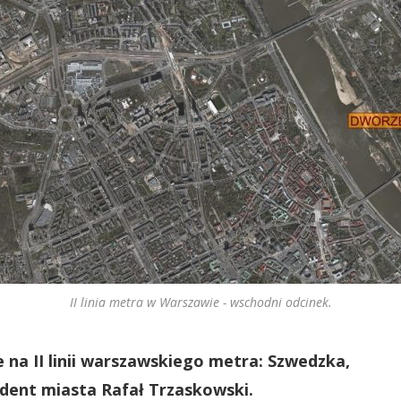
II linia metra w Warszawie - wschodni odcinek.
e na II linii warszawskiego metra: Szwedzka,
dent miasta Rafał Trzaskowski.