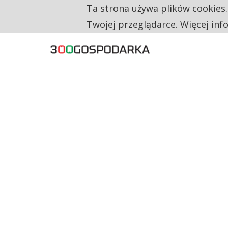
Ta strona używa plików cookies
TYLKO U NAS
CO TRZECIĄ ZŁOTÓWKĘ Z EMERYTURY SE
Twojej przeglądarce. Więcej inf