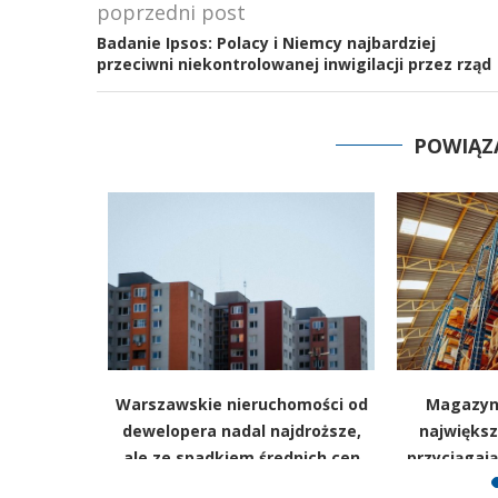
poprzedni post
Badanie Ipsos: Polacy i Niemcy najbardziej
przeciwni niekontrolowanej inwigilacji przez rząd
POWIĄZ
 autobus,
Warszawskie nieruchomości od
Magazyn
azdy. Tak
dewelopera nadal najdroższe,
największ
ansportowe
ale ze spadkiem średnich cen
przyciągaj