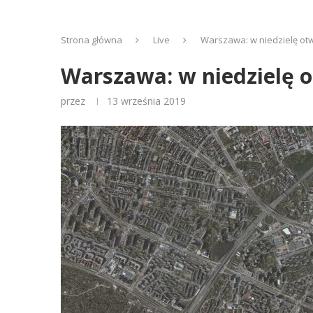
Strona główna
Live
Warszawa: w niedzielę otwar
Warszawa: w niedzielę ot
przez
13 września 2019