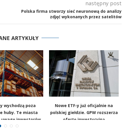
następny post
Polska firma stworzy sieć neuronową do analizy
zdjęć wykonanych przez satelitów
ANE ARTYKUŁY
y wychodzą poza
Nowe ETF-y już oficjalnie na
„C
e huby. Te miasta
polskiej giełdzie. GPW rozszerza
P
ą uwagę inwestorów
ofertę inwestycyjną