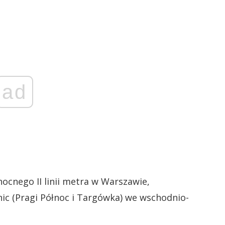
ad
nocnego II linii metra w Warszawie,
nic (Pragi Północ i Targówka) we wschodnio-