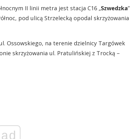
ocnym II linii metra jest stacja C16 „
Szwedzka
”
Północ, pod ulicą Strzelecką opodal skrzyżowania
 ul. Ossowskiego, na terenie dzielnicy Targówek
jonie skrzyżowania ul. Pratulińskiej z Trocką –
ad