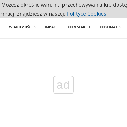
. Możesz określić warunki przechowywania lub dost
NIORZY PRZEZNACZAJĄ NA PODSTAWOWE ZAKUPY
ormacji znajdziesz w naszej:
Polityce Cookies
WIADOMOŚCI
IMPACT
300RESEARCH
300KLIMAT
ad