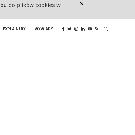
×
ępu do plików cookies w
NA JEDEN WAKAT PRZYPADAJĄ 
EXPLAINERY
WYWIADY