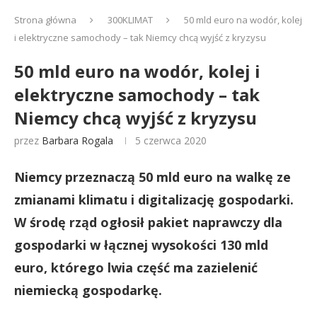
Strona główna
300KLIMAT
50 mld euro na wodór, kolej
i elektryczne samochody – tak Niemcy chcą wyjść z kryzysu
50 mld euro na wodór, kolej i
elektryczne samochody – tak
Niemcy chcą wyjść z kryzysu
przez
Barbara Rogala
5 czerwca 2020
Niemcy przeznaczą 50 mld euro na walkę ze
zmianami klimatu i digitalizację gospodarki.
W środę rząd ogłosił pakiet naprawczy dla
gospodarki w łącznej wysokości 130 mld
euro, którego lwia część ma zazielenić
niemiecką gospodarkę.