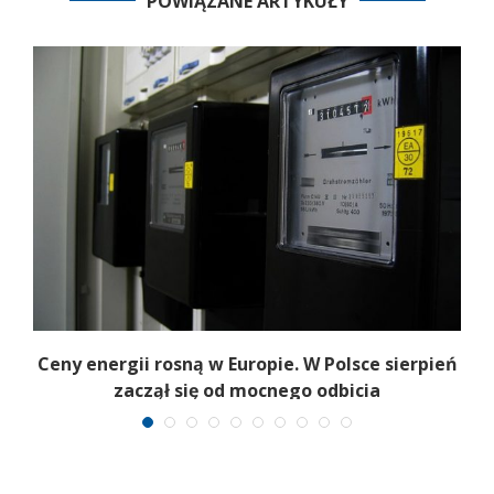
POWIĄZANE ARTYKUŁY
Ceny energii rosną w Europie. W Polsce sierpień
K
zaczął się od mocnego odbicia