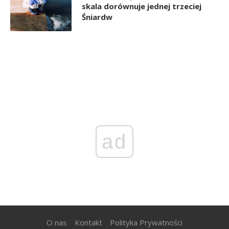
skala dorównuje jednej trzeciej
Śniardw
ad
O nas
Kontakt
Polityka Prywatności