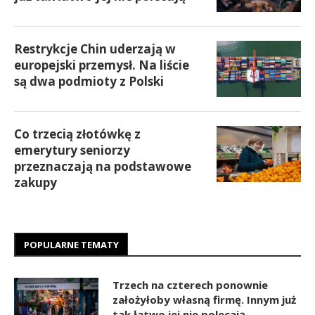
Restrykcje Chin uderzają w
europejski przemysł. Na liście
są dwa podmioty z Polski
Co trzecią złotówkę z
emerytury seniorzy
przeznaczają na podstawowe
zakupy
POPULARNE TEMATY
Trzech na czterech ponownie
założyłoby własną firmę. Innym już
tak łatwo jej nie polecają