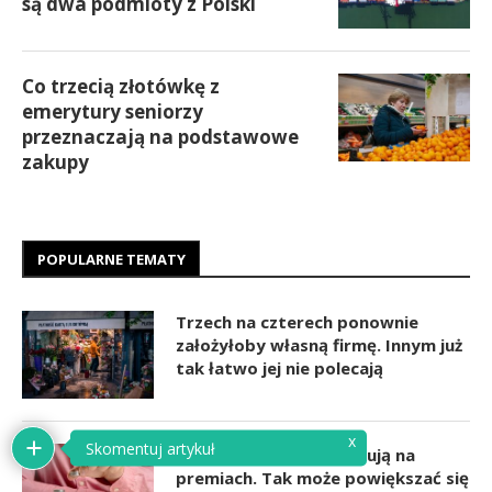
są dwa podmioty z Polski
Co trzecią złotówkę z
emerytury seniorzy
przeznaczają na podstawowe
zakupy
POPULARNE TEMATY
Trzech na czterech ponownie
założyłoby własną firmę. Innym już
tak łatwo jej nie polecają
x
Skomentuj artykuł
Mężczyźni częściej zyskują na
premiach. Tak może powiększać się