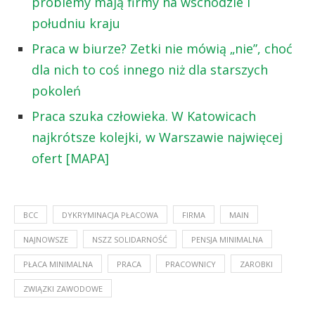
problemy mają firmy na wschodzie i
południu kraju
Praca w biurze? Zetki nie mówią „nie”, choć
dla nich to coś innego niż dla starszych
pokoleń
Praca szuka człowieka. W Katowicach
najkrótsze kolejki, w Warszawie najwięcej
ofert [MAPA]
BCC
DYKRYMINACJA PŁACOWA
FIRMA
MAIN
NAJNOWSZE
NSZZ SOLIDARNOŚĆ
PENSJA MINIMALNA
PŁACA MINIMALNA
PRACA
PRACOWNICY
ZAROBKI
ZWIĄZKI ZAWODOWE