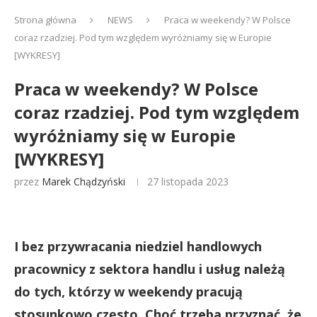
Strona główna
NEWS
Praca w weekendy? W Polsce
coraz rzadziej. Pod tym względem wyróżniamy się w Europie
[WYKRESY]
Praca w weekendy? W Polsce
coraz rzadziej. Pod tym względem
wyróżniamy się w Europie
[WYKRESY]
przez
Marek Chądzyński
27 listopada 2023
I bez przywracania niedziel handlowych
pracownicy z sektora handlu i usług należą
do tych, którzy w weekendy pracują
stosunkowo często. Choć trzeba przyznać, że