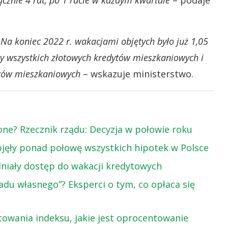
cznie 4 rat, po 1 racie w każdym kwartale
– podaje
 Na koniec 2022 r. wakacjami objętych było już 1,05
by wszystkich złotowych kredytów mieszkaniowych i
dytów mieszkaniowych
– wskazuje ministerstwo.
ne? Rzecznik rządu: Decyzja w połowie roku
bjęły ponad połowę wszystkich hipotek w Polsce
niały dostęp do wakacji kredytowych
adu własnego”? Eksperci o tym, co opłaca się
otowania indeksu, jakie jest oprocentowanie