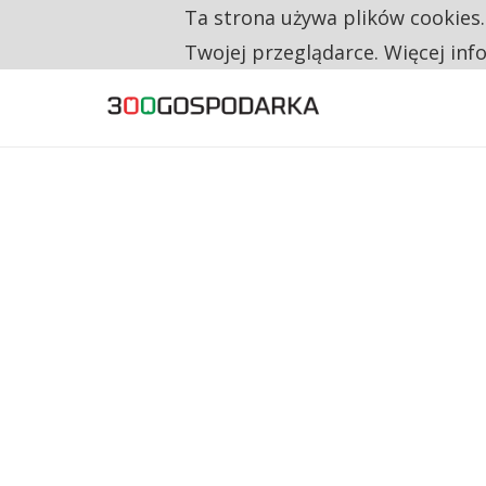
Ta strona używa plików cookies
TYLKO U NAS
CO TRZECIĄ ZŁOTÓWKĘ Z EMERYTURY SE
Twojej przeglądarce. Więcej inf