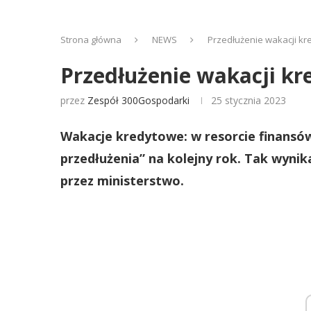
Strona główna
NEWS
Przedłużenie wakacji k
Przedłużenie wakacji k
przez
Zespół 300Gospodarki
25 stycznia 2023
Wakacje kredytowe: w resorcie finansów
przedłużenia” na kolejny rok. Tak wyni
przez ministerstwo.