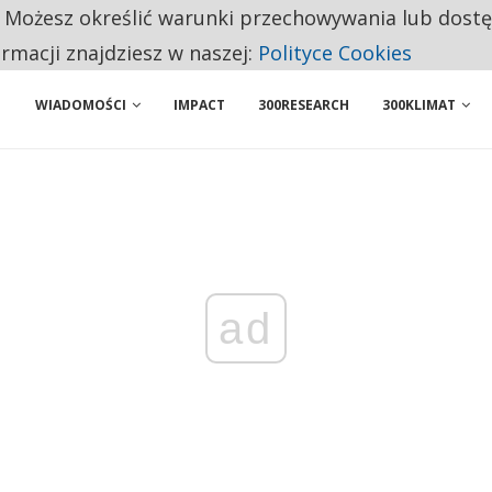
. Możesz określić warunki przechowywania lub dost
NIORZY PRZEZNACZAJĄ NA PODSTAWOWE ZAKUPY
ormacji znajdziesz w naszej:
Polityce Cookies
WIADOMOŚCI
IMPACT
300RESEARCH
300KLIMAT
ad