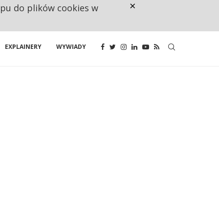
×
ępu do plików cookies w
NA JEDEN WAKAT PRZYPADAJĄ 
EXPLAINERY
WYWIADY