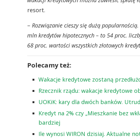
wakacji kredytowych można zawiesić spłatę łą
resort.
–
Rozwiązanie cieszy się dużą popularnością.
mln kredytów hipotecznych – to 54 proc. licz
68 proc. wartości wszystkich złotowych kre
Polecamy też:
Wakacje kredytowe zostaną przedłużo
Rzecznik rządu: wakacje kredytowe o
UOKiK: kary dla dwóch banków. Utrud
Kredyt na 2% czy „Mieszkanie bez wkł
bardziej
Ile wynosi WIRON dzisiaj. Aktualne n