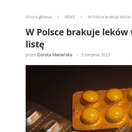
Strona główna
NEWS
W Polsce brakuje leków 
W Polsce brakuje leków
listę
przez
Dorota Mariańska
3 sierpnia 2023