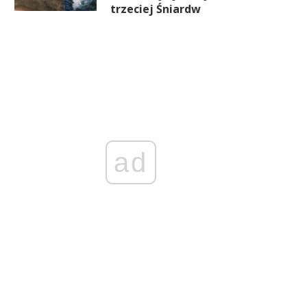
trzeciej Śniardw
ad