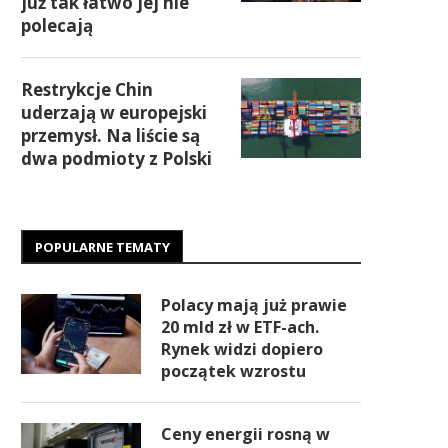
już tak łatwo jej nie
polecają
Restrykcje Chin
uderzają w europejski
przemysł. Na liście są
dwa podmioty z Polski
POPULARNE TEMATY
Polacy mają już prawie
20 mld zł w ETF-ach.
Rynek widzi dopiero
początek wzrostu
Ceny energii rosną w