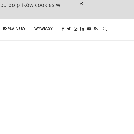
×
ępu do plików cookies w
CO TRZECIĄ ZŁOTÓWKĘ Z EMER
EXPLAINERY
WYWIADY