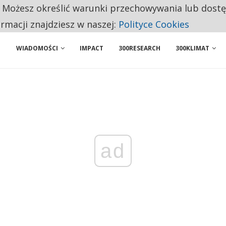
. Możesz określić warunki przechowywania lub dost
 PRZEMYSŁ. NA LIŚCIE SĄ DWA PODMIOTY Z POLSKI
ormacji znajdziesz w naszej:
Polityce Cookies
WIADOMOŚCI
IMPACT
300RESEARCH
300KLIMAT
ad