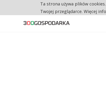
Ta strona używa plików cookies
TYLKO U NAS
RESTRYKCJE CHIN UDERZAJĄ W EUROPEJSKI
Twojej przeglądarce. Więcej inf