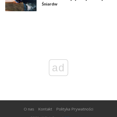
Śniardw
ad
O nas
Kontakt
Polityka Prywatności