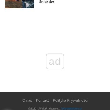
Śniardw
ad
O nas
Kontakt
Polityka Prywatności
@2020 - All Right Reserved.
300gospodarka.pl