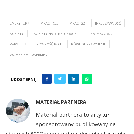
EMERYTURY
IMPACT CEE
IMPACT'22
INKLUZYWNOŚĆ
KOBIETY
KOBIETY NA RYNKU PRACY
LUKA PŁACOWA
PARYTETY
RÓWNOŚĆ PŁCI
RÓWNOUPRAWNIENIE
WOMEN EMPOWERMENT
UDOSTĘPNIJ
MATERIAŁ PARTNERA
Materiał partnera to artykuł
sponsorowany publikowany na
stronach 300Gospodarki na zlecenie starannie