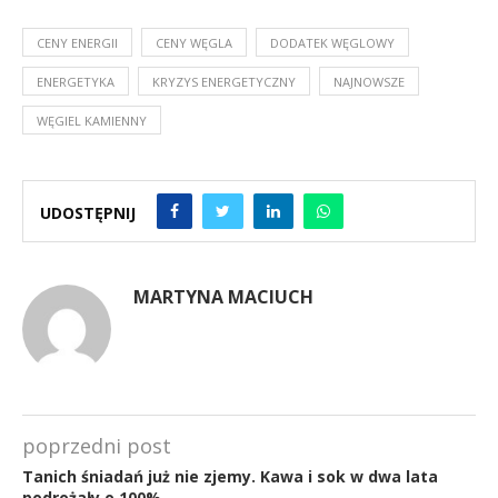
CENY ENERGII
CENY WĘGLA
DODATEK WĘGLOWY
ENERGETYKA
KRYZYS ENERGETYCZNY
NAJNOWSZE
WĘGIEL KAMIENNY
UDOSTĘPNIJ
MARTYNA MACIUCH
poprzedni post
Tanich śniadań już nie zjemy. Kawa i sok w dwa lata
podrożały o 100%