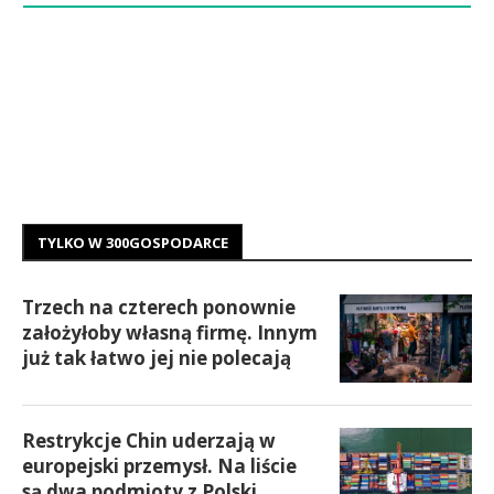
TYLKO W 300GOSPODARCE
Trzech na czterech ponownie
założyłoby własną firmę. Innym
już tak łatwo jej nie polecają
Restrykcje Chin uderzają w
europejski przemysł. Na liście
są dwa podmioty z Polski