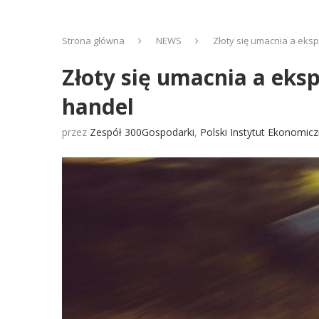
Strona główna
NEWS
Złoty się umacnia a eks
Złoty się umacnia a eks
handel
przez
Zespół 300Gospodarki
,
Polski Instytut Ekonomic