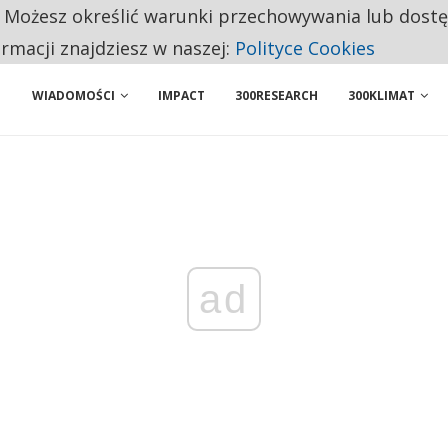
. Możesz określić warunki przechowywania lub dost
NIORZY PRZEZNACZAJĄ NA PODSTAWOWE ZAKUPY
ormacji znajdziesz w naszej:
Polityce Cookies
WIADOMOŚCI
IMPACT
300RESEARCH
300KLIMAT
ad