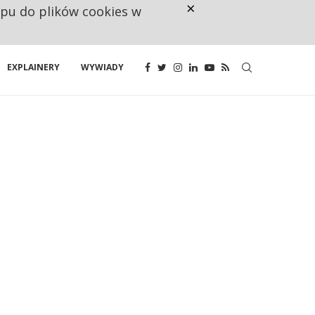
×
ępu do plików cookies w
NA JEDEN WAKAT PRZYPADAJĄ 
EXPLAINERY
WYWIADY