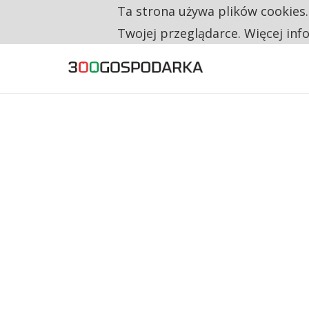
Ta strona używa plików cookies
TYLKO U NAS
CO TRZECIĄ ZŁOTÓWKĘ Z EMERYTURY SE
Twojej przeglądarce. Więcej inf