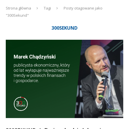
Strona główna
Tagi
Posty otagowane jako
"300Sekund"
300SEKUND