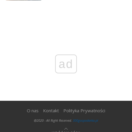
ad
O nas
Kontakt
Polityka Prywatności
@2020 - All Right Reserved.
300gospodarka.pl