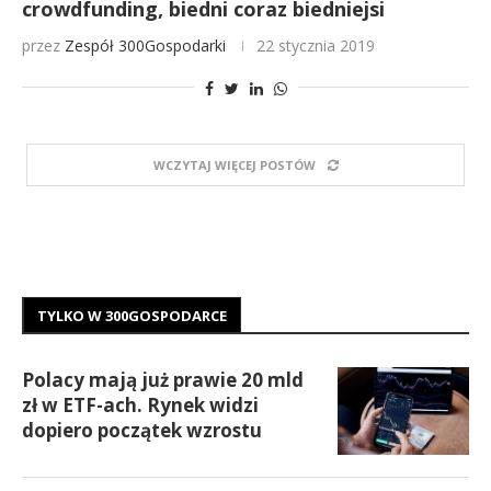
crowdfunding, biedni coraz biedniejsi
przez
Zespół 300Gospodarki
22 stycznia 2019
WCZYTAJ WIĘCEJ POSTÓW
TYLKO W 300GOSPODARCE
Polacy mają już prawie 20 mld
zł w ETF-ach. Rynek widzi
dopiero początek wzrostu