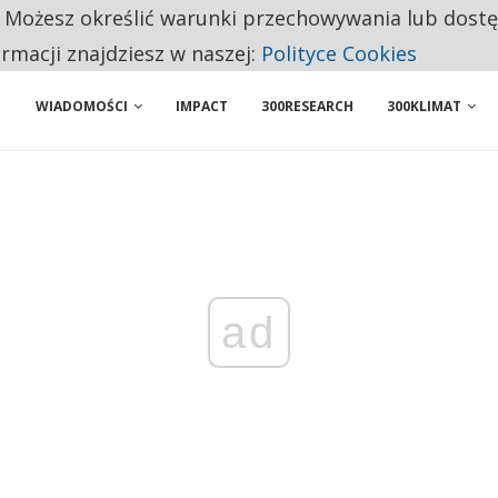
. Możesz określić warunki przechowywania lub dost
NIORZY PRZEZNACZAJĄ NA PODSTAWOWE ZAKUPY
ormacji znajdziesz w naszej:
Polityce Cookies
WIADOMOŚCI
IMPACT
300RESEARCH
300KLIMAT
ad