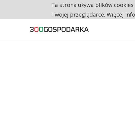
Ta strona używa plików cookies
TYLKO U NAS
CO TRZECIĄ ZŁOTÓWKĘ Z EMERYTURY SE
Twojej przeglądarce. Więcej inf