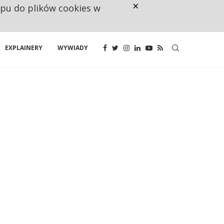
×
ępu do plików cookies w
NA JEDEN WAKAT PRZYPADAJĄ 
EXPLAINERY
WYWIADY