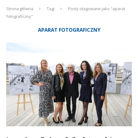
Strona główna
Tagi
Posty otagowane jako "aparat
fotograficzny"
APARAT FOTOGRAFICZNY