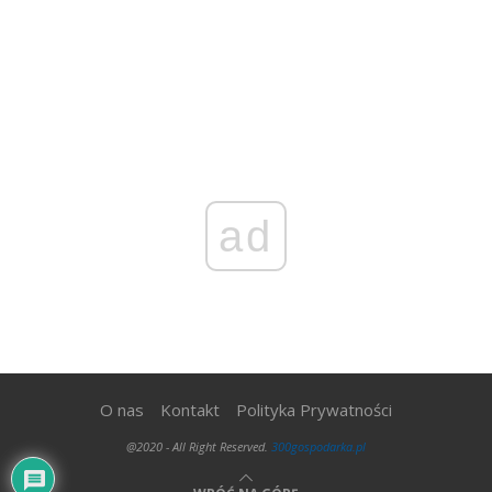
ad
O nas
Kontakt
Polityka Prywatności
@2020 - All Right Reserved.
300gospodarka.pl