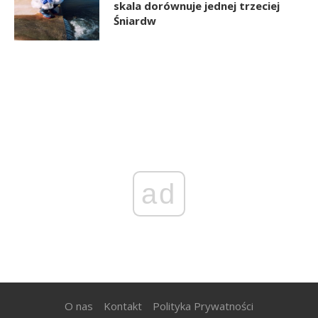
skala dorównuje jednej trzeciej
Śniardw
ad
O nas
Kontakt
Polityka Prywatności