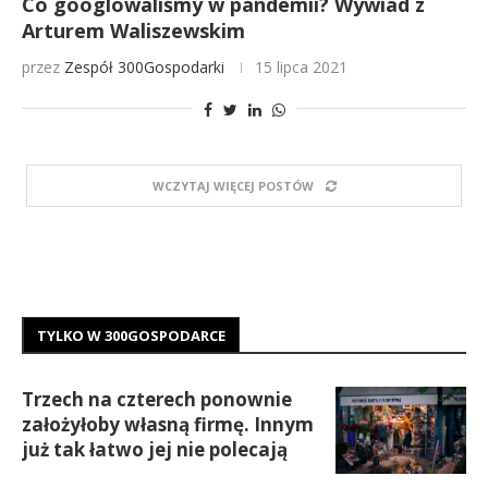
Co googlowaliśmy w pandemii? Wywiad z
Arturem Waliszewskim
przez
Zespół 300Gospodarki
15 lipca 2021
WCZYTAJ WIĘCEJ POSTÓW
TYLKO W 300GOSPODARCE
Trzech na czterech ponownie
założyłoby własną firmę. Innym
już tak łatwo jej nie polecają