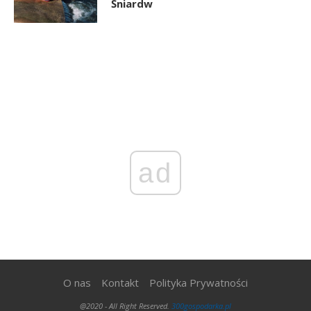
Śniardw
ad
O nas
Kontakt
Polityka Prywatności
@2020 - All Right Reserved.
300gospodarka.pl