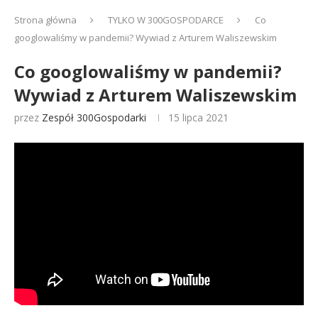
Strona główna
TYLKO W 300GOSPODARCE
Co
googlowaliśmy w pandemii? Wywiad z Arturem Waliszewskim
Co googlowaliśmy w pandemii?
Wywiad z Arturem Waliszewskim
przez
Zespół 300Gospodarki
15 lipca 2021