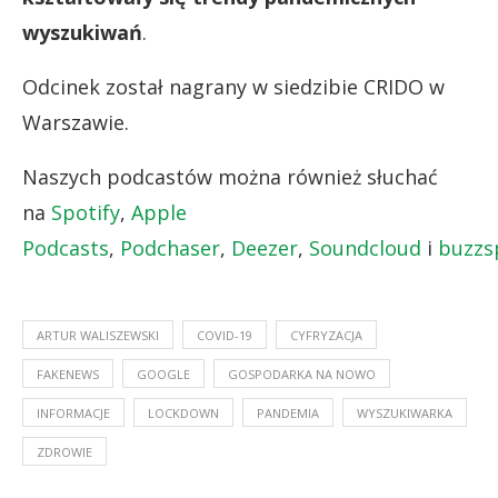
wyszukiwań
.
Odcinek został nagrany w siedzibie CRIDO w
Warszawie.
Naszych podcastów można również słuchać
na
Spotify
,
Apple
Podcasts
,
Podchaser
,
Deezer
,
Soundcloud
i
buzzs
ARTUR WALISZEWSKI
COVID-19
CYFRYZACJA
FAKENEWS
GOOGLE
GOSPODARKA NA NOWO
INFORMACJE
LOCKDOWN
PANDEMIA
WYSZUKIWARKA
ZDROWIE