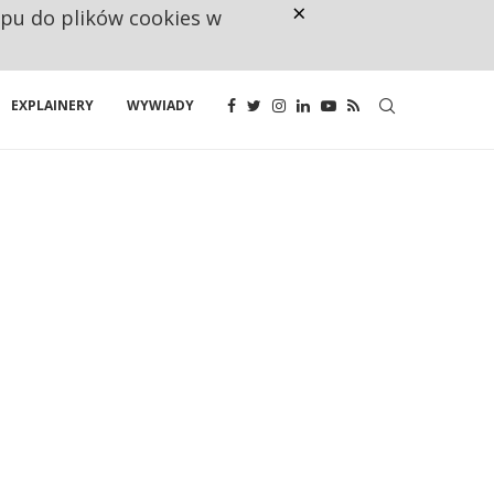
×
ępu do plików cookies w
NA JEDEN WAKAT PRZYPADAJĄ 
EXPLAINERY
WYWIADY