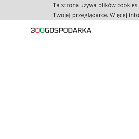
Ta strona używa plików cookies
TYLKO U NAS
CO TRZECIĄ ZŁOTÓWKĘ Z EMERYTURY SE
Twojej przeglądarce. Więcej inf