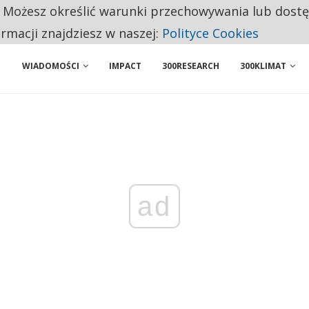
. Możesz określić warunki przechowywania lub dost
NIORZY PRZEZNACZAJĄ NA PODSTAWOWE ZAKUPY
ormacji znajdziesz w naszej:
Polityce Cookies
WIADOMOŚCI
IMPACT
300RESEARCH
300KLIMAT
ad