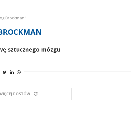
reg Brockman"
 BROCKMAN
owę sztucznego mózgu
WIĘCEJ POSTÓW