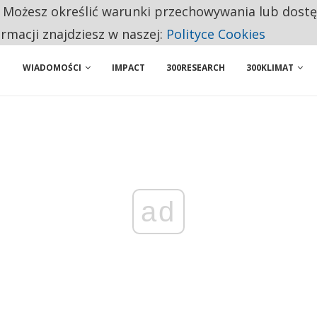
. Możesz określić warunki przechowywania lub dost
BY WŁASNĄ FIRMĘ. INNYM JUŻ TAK ŁATWO JEJ NIE POLECAJĄ
ormacji znajdziesz w naszej:
Polityce Cookies
WIADOMOŚCI
IMPACT
300RESEARCH
300KLIMAT
ad