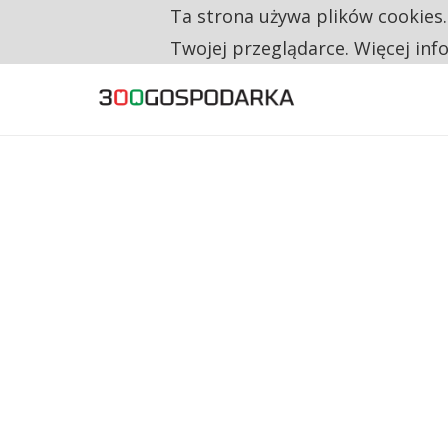
Ta strona używa plików cookies
TYLKO U NAS
TRZECH NA CZTERECH PONOWNIE ZAŁOŻYŁO
Twojej przeglądarce. Więcej inf