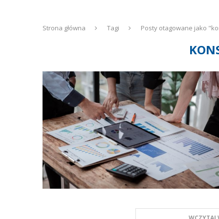
Strona główna
Tagi
Posty otagowane jako "ko
KONS
WCZYTAJ 