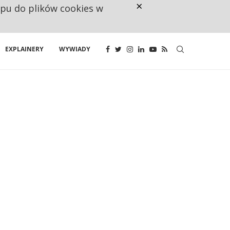
×
ępu do plików cookies w
RESTRYKCJE CHIN UDERZAJĄ W E
EXPLAINERY
WYWIADY