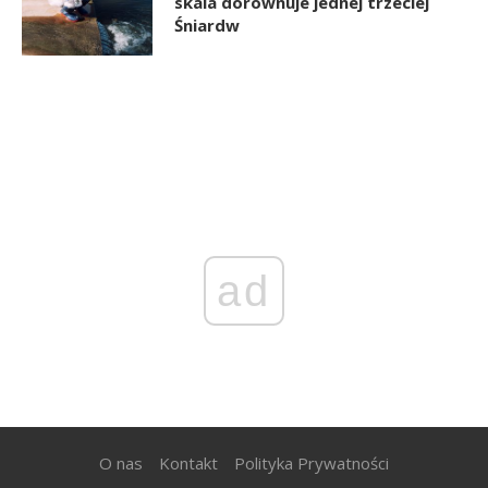
skala dorównuje jednej trzeciej
Śniardw
ad
O nas
Kontakt
Polityka Prywatności