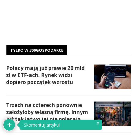
TYLKO W 300GOSPODARCE
Polacy mają już prawie 20 mld
zł w ETF-ach. Rynek widzi
dopiero początek wzrostu
Trzech na czterech ponownie
założyłoby własną firmę. Innym
już tak łatwo jej nie polecają
x
Skomentuj artykuł