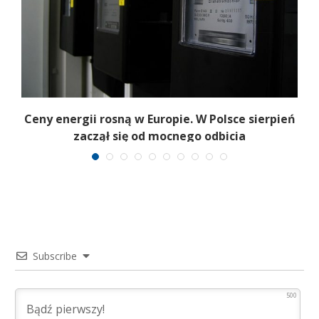
Ceny energii rosną w Europie. W Polsce sierpień
K
zaczął się od mocnego odbicia
Subscribe
500