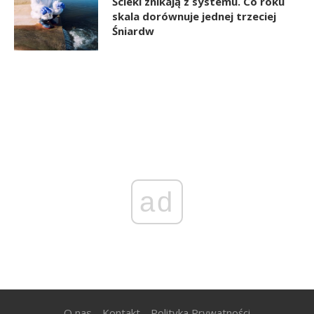
Ścieki znikają z systemu. Co roku
skala dorównuje jednej trzeciej
Śniardw
ad
O nas
Kontakt
Polityka Prywatności