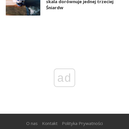
skala dorównuje jednej trzeciej
Śniardw
ad
O nas
Kontakt
Polityka Prywatności