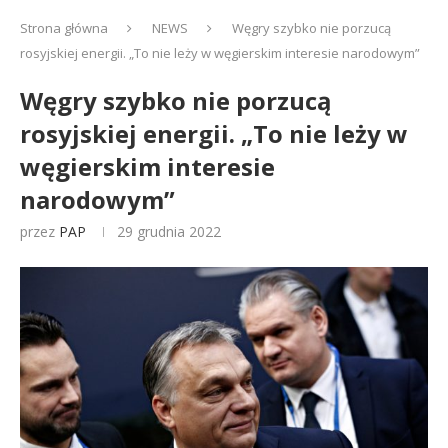
Strona główna
NEWS
Węgry szybko nie porzucą
rosyjskiej energii. „To nie leży w węgierskim interesie narodowym”
Węgry szybko nie porzucą
rosyjskiej energii. „To nie leży w
węgierskim interesie
narodowym”
przez
PAP
29 grudnia 2022