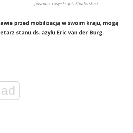
paszport rosyjski, fot. Shutterstock
obawie przed mobilizacją w swoim kraju, mogą
arz stanu ds. azylu Eric van der Burg.
ad