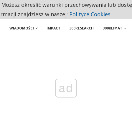
. Możesz określić warunki przechowywania lub dost
NIORZY PRZEZNACZAJĄ NA PODSTAWOWE ZAKUPY
ormacji znajdziesz w naszej:
Polityce Cookies
WIADOMOŚCI
IMPACT
300RESEARCH
300KLIMAT
ad