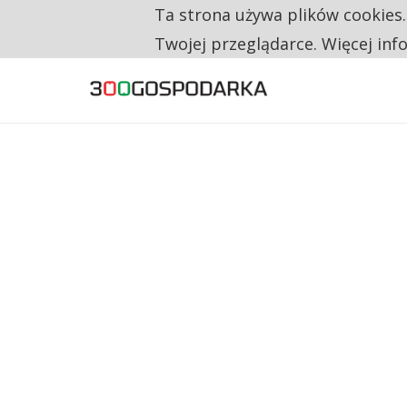
Ta strona używa plików cookies
TYLKO U NAS
CO TRZECIĄ ZŁOTÓWKĘ Z EMERYTURY SE
Twojej przeglądarce. Więcej inf