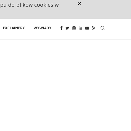
×
ępu do plików cookies w
NA JEDEN WAKAT PRZYPADAJĄ 
EXPLAINERY
WYWIADY