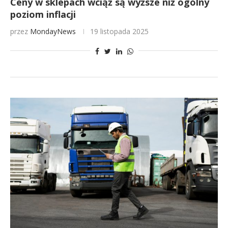
Ceny w sklepach wciąż są wyższe niż ogólny
poziom inflacji
przez
MondayNews
19 listopada 2025