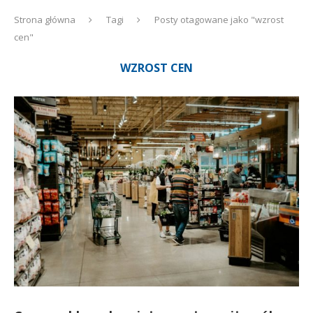
Strona główna
Tagi
Posty otagowane jako "wzrost
cen"
WZROST CEN