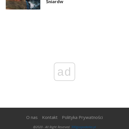
Śniardw
ad
O nas
Kontakt
Polityka Prywatności
@2020 - All Right Reserved.
300gospodarka.pl