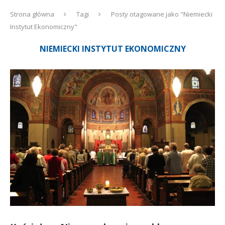
Strona główna
Tagi
Posty otagowane jako "Niemiecki
Instytut Ekonomiczny"
NIEMIECKI INSTYTUT EKONOMICZNY