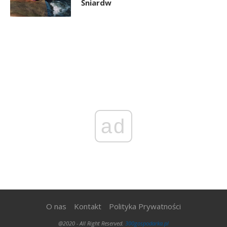
Śniardw
ad
O nas
Kontakt
Polityka Prywatności
@2020 - All Right Reserved.
300gospodarka.pl