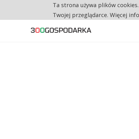
Ta strona używa plików cookies
TYLKO U NAS
TRZECH NA CZTERECH PONOWNIE ZAŁOŻYŁO
Twojej przeglądarce. Więcej inf