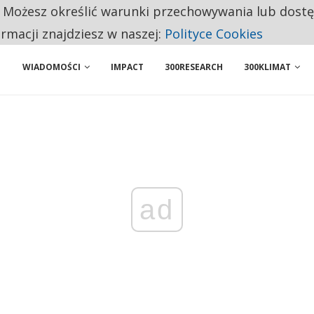
. Możesz określić warunki przechowywania lub dost
BY WŁASNĄ FIRMĘ. INNYM JUŻ TAK ŁATWO JEJ NIE POLECAJĄ
ormacji znajdziesz w naszej:
Polityce Cookies
WIADOMOŚCI
IMPACT
300RESEARCH
300KLIMAT
ad