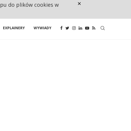
×
ępu do plików cookies w
RESTRYKCJE CHIN UDERZAJĄ W E
EXPLAINERY
WYWIADY